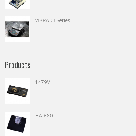
ViBRA CJ Series
Products
1479V
HA-680