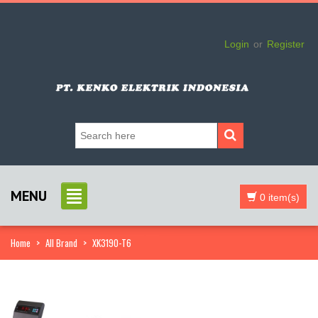
Login
or
Register
MENU
0 item(s)
Home
>
All Brand
>
XK3190-T6