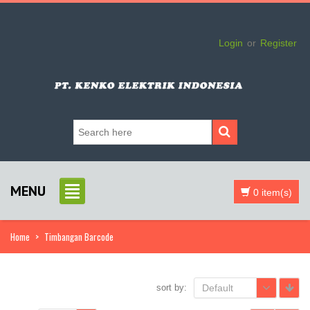
Login
or
Register
MENU
0 item(s)
Home
>
Timbangan Barcode
sort by:
Default