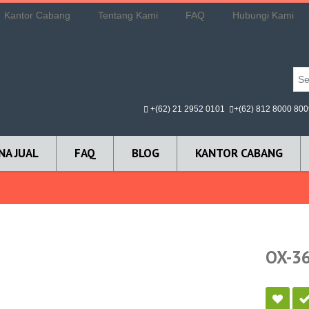
Kantor Cabang
Tentang Kami
FAQ
Hubungi Kami
+(62) 21 2952 0101
+(62) 812 8000 800
NA JUAL
FAQ
BLOG
KANTOR CABANG
OX-3