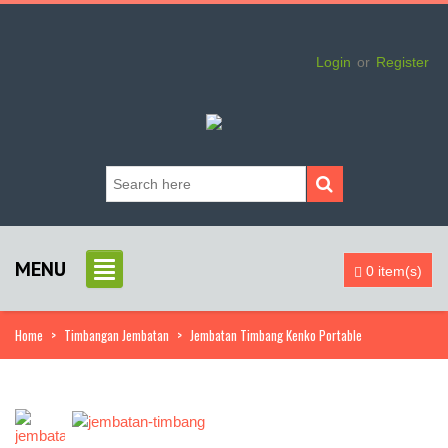
Login
or
Register
MENU
0 item(s)
Home
>
Timbangan Jembatan
>
Jembatan Timbang Kenko Portable