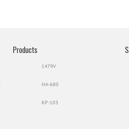
Products
S
1479V
HA-680
KP-103