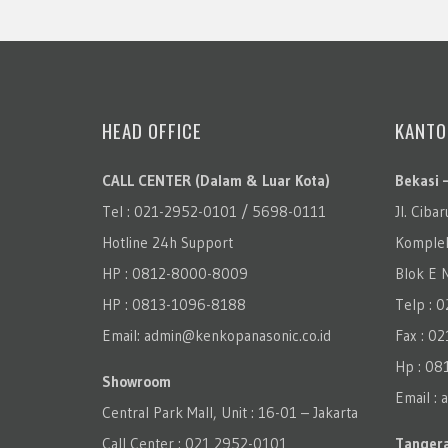
HEAD OFFICE
KANTO
CALL CENTER (Dalam & Luar Kota)
Bekasi 
Tel : 021-2952-0101 / 5698-0111
Jl. Ciba
Hotline 24h Support
Komplek
HP : 0812-8000-8009
Blok E N
HP : 0813-1096-8188
Telp : 
Email: admin@kenkopanasonic.co.id
Fax : 0
Hp : 0
Showroom
Email :
Central Park Mall, Unit : 16-01 – Jakarta
Call Center : 021 2952-0101
Tangera