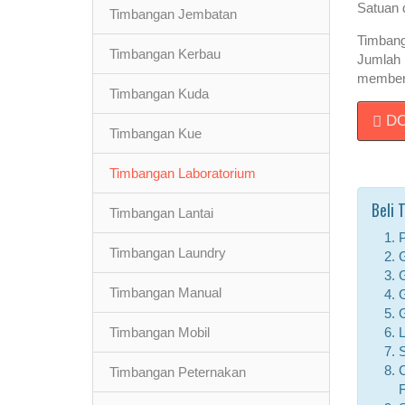
Satuan 
Timbangan Jembatan
Timbang
Timbangan Kerbau
Jumlah 
memberi
Timbangan Kuda
DO
Timbangan Kue
Timbangan Laboratorium
Beli 
Timbangan Lantai
P
Timbangan Laundry
G
G
Timbangan Manual
G
G
Timbangan Mobil
L
S
C
Timbangan Peternakan