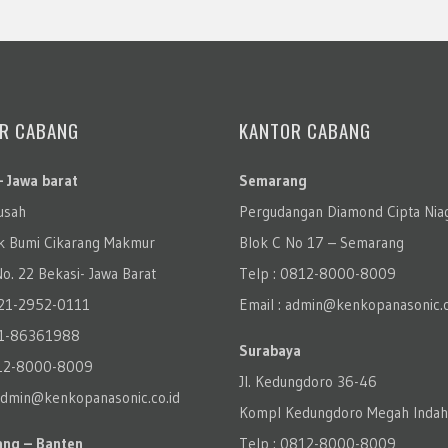
R CABANG
KANTOR CABANG
– Jawa barat
Semarang
rusah
Pergudangan Diamond Cipta Nia
 Bumi Cikarang Makmur
Blok C No 17 – Semarang
o. 22 Bekasi- Jawa Barat
Telp : 0812-8000-8009
021-2952-0111
Email : admin@kenkopanasonic.c
21-86361988
Surabaya
812-8000-8009
Jl. Kedungdoro 36-46
 admin@kenkopanasonic.co.id
Kompl Kedungdoro Megah Indah
ng – Banten
Telp : 0812-8000-8009