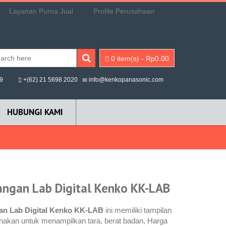
Layanan Purna Jual
Profile Perusahaan
0 item(s)
-
Rp
0.00
9
+(62) 21 5698 2020
info@kenkopanasonic.com
HUBUNGI KAMI
ngan Lab Digital Kenko KK-LAB
an Lab Digital Kenko KK-LAB
ini memiliki tampilan
nakan untuk menampilkan tara, berat badan, Harga