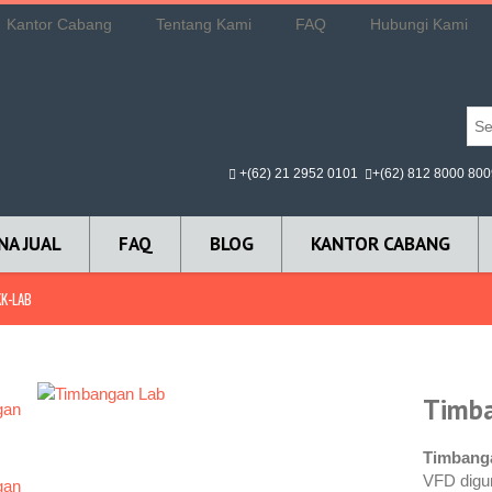
Kantor Cabang
Tentang Kami
FAQ
Hubungi Kami
+(62) 21 2952 0101
+(62) 812 8000 800
NA JUAL
FAQ
BLOG
KANTOR CABANG
KK-LAB
Timba
Timbang
VFD digu