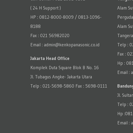
( 24 H Support )
Alam Su
HP : 0812-8000-8009 / 0813-1096-
Perguda
8188
Alam Su
Fax : 021 56982020
Tangeran
Email : admin@kenkopanasonic.co.id
Telp : 
Fax : 0
Jakarta Head Office
Hp : 08
Komplek Duta Square Blok B No. 16
Email :
Jl. Tubagus Angke- Jakarta Utara
Telp : 021-5698-5860 Fax : 5698-0111
Bandung
Jl. Sulta
Telp : 
Hp :08
Email :