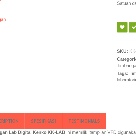
Satuan d
SKU:
KK
Categori
Timbanga
Tags:
Ti
laborator
CRIPTION
SPESIFIKASI
TESTIMONIALS
gan Lab Digital Kenko KK-LAB
ini memiliki tampilan VFD digunaka