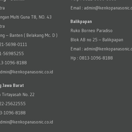
tra
Email : admin@kenkopanasonic.c
ngan Multi Guna T8, NO. 43
Balikpapan
tra
Ruko Borneo Paradiso
g – Banten‎ ( Belakang Mc. D )
Blok AB no 25 – Balikpapan
021-5698-0111
Email : admin@kenkopanasonic.c
21-56985255
Hp : 0813-1096-8188
13-1096-8188
 admin@kenkopanasonic.co.id
 Jawa Barat
n Tirtayasah‎ No. 22
022-25622555
13-1096-8188
 admin@kenkopanasonic.co.id