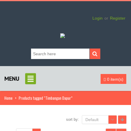
Login
or
Register
MENU
0 item(s)
Home
>
Products tagged “Timbangan Dapur”
sort by:
Default