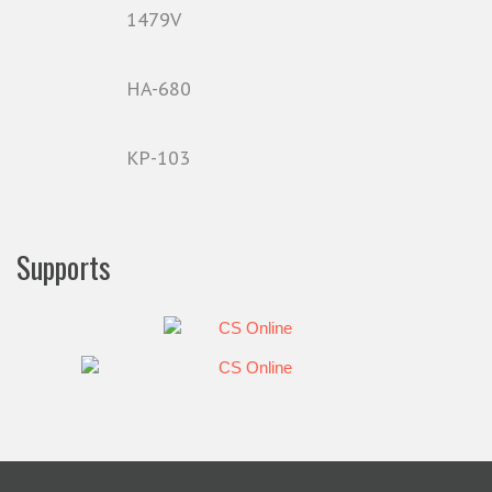
1479V
HA-680
KP-103
Supports